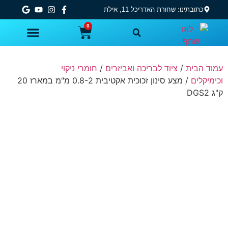
כתובתינו: שחורת האדריכל 11, אילת
0
משחקים ומתנפחים לבריכה ולים
בריכות שחיה – יבואן רשמי
פארקי מים לחצר
ציוד לבריכה ואביזרים
גקוזי מתנפח יבואן רשמי
מאמרים ומידע נוסף
ציוד נלווה למערכות ספא – ג׳קוזי
עמוד הבית
/
ציוד לבריכה ואביזרים
/
חומרי ניקוי
וכימיקלים
/ מצע סינון זכוכית אקטיבית 0.8-2 מ"מ במארז 20
ק"ג DGS2