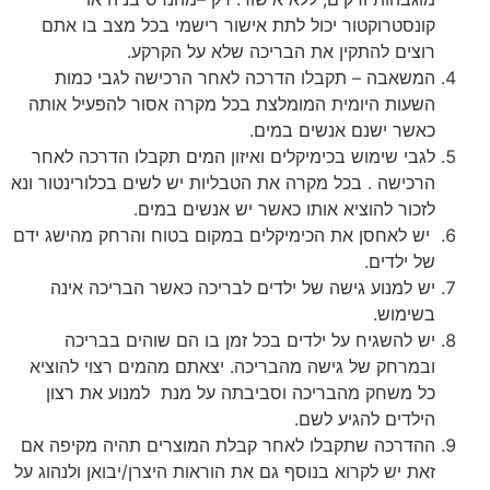
קונסטרוקטור
יכול
לתת
אישור
רישמי
בכל
מצב
בו
אתם
רוצים
להתקין
את
הבריכה
שלא
על
הקרקע
.
המשאבה
–
תקבלו
הדרכה
לאחר
הרכישה
לגבי
כמות
השעות
היומית
המומלצת
בכל
מקרה
אסור
להפעיל
אותה
כאשר
ישנם
אנשים
במים
.
לגבי
שימוש
בכימיקלים
ואיזון
המים
תקבלו
הדרכה
לאחר
הרכישה
.
בכל
מקרה
את
הטבליות
יש
לשים
בכלורינטור
ונא
לזכור
להוציא
אותו
כאשר
יש
אנשים
במים
.
יש
לאחסן
את
הכימיקלים
במקום
בטוח
והרחק
מהישג
ידם
של
ילדים
.
יש
למנוע
גישה
של
ילדים
לבריכה
כאשר
הבריכה
אינה
בשימוש
.
יש
להשגיח
על
ילדים
בכל
זמן
בו
הם
שוהים
בבריכה
ובמרחק
של
גישה
מהבריכה
.
יצאתם
מהמים
רצוי
להוציא
כל
משחק
מהבריכה
וסביבתה
על
מנת
למנוע
את
רצון
הילדים
להגיע
לשם
.
ההדרכה
שתקבלו
לאחר
קבלת
המוצרים
תהיה
מקיפה
אם
זאת
יש
לקרוא
בנוסף
גם
את
הוראות
היצרן
/
יבואן
ולנהוג
על