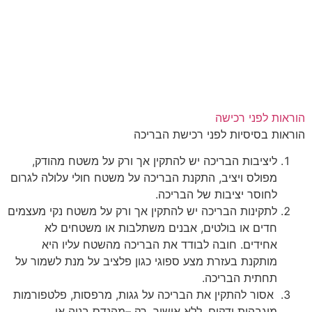
הוראות לפני רכישה
הוראות
בסיסיות
לפני
רכישת
הבריכה
ליציבות
הבריכה
יש
להתקין
אך
ורק
על
משטח
מהודק
,
מפולס
ויציב
,
התקנת
הבריכה
על
משטח
חולי
עלולה
לגרום
לחוסר
יציבות
של
הבריכה
.
לתקינות
הבריכה
יש
להתקין
אך
ורק
על
משטח
נקי
מעצמים
חדים
או
בולטים
,
אבנים
משתלבות
או
משטחים
לא
אחידים
.
חובה
לבודד
את
הבריכה
מהשטח
עליו
היא
מותקנת
בעזרת
מצע
ספוגי
כגון
פלציב
על
מנת
לשמור
על
תחתית
הבריכה
.
אסור
להתקין
את
הבריכה
על
גגות
,
מרפסות
,
פלטפורמות
מוגבהות
ודקים
,
ללא
אישור
.
רק
–
מהנדס
בניה
או