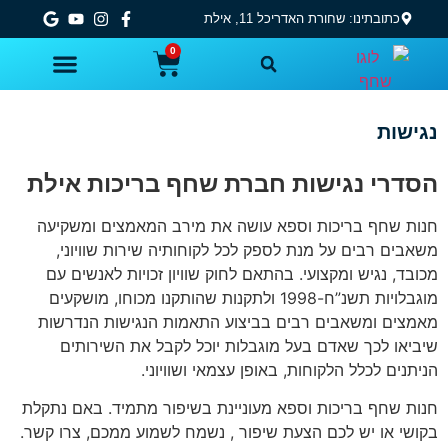
לתוכן
כתובתינו: שחורת האדריכל 11, אילת
0
משחקים ומתנפחים לבריכה ולים
בריכות שחיה – יבואן רשמי
פארקי מים לחצר
ציוד לבריכה ואביזרים
גקוזי מתנפח יבואן רשמי
מאמרים ומידע נוסף
ציוד נלווה למערכות ספא – ג׳קוזי
נגישות
הסדרי נגישות חברת שחף בריכות אילת
חנות שחף בריכות וספא עושה את מירב המאמצים ומשקיעה
משאבים רבים על מנת לספק לכל לקוחותיה שירות שוויוני,
מכובד, נגיש ומקצועי. בהתאם לחוק שוויון זכויות לאנשים עם
מוגבלויות תשנ”ח-1998 ולתקנות שהותקנו מכוחו, מושקעים
מאמצים ומשאבים רבים בביצוע התאמות הנגישות הנדרשות
שיביאו לכך שאדם בעל מוגבלות יוכל לקבל את השירותים
הניתנים לכלל הלקוחות, באופן עצמאי ושוויוני.
חנות שחף בריכות וספא מעוניינת בשיפור מתמיד. באם נתקלת
בקושי או יש לכם הצעת שיפור , נשמח לשמוע ממכם, צרו קשר.