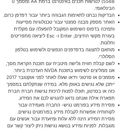
5568) לנגישות תכנים באינטרנט ברמת AA ומסמך 0
הבינלאומי.
הבדיקות נבחנו לתאימות הגבוהה ביותר עבור דפדפן כרום.
האתר מספק מבנה סמנטי עבור טכנולוגיות מסייעות
ותמיכה בדפוס השימוש המקובל להפעלה עם מקלדת
בעזרת מקשי החיצים, Enter ו- Esc ליציאה מתפריטים
וחלונות.
מותאם לתצוגה בדפדפנים הנפוצים ולשימוש בטלפון
הסלולרי.
לשם קבלת חווית גלישה מיטבית עם תוכנת הקראת מסך,
אנו ממליצים לשימוש בתוכנת NVDA העדכנית ביותר.
מסמכים או סרטוני וידאו שעלו לאתר לפני אוקטובר 2017
ייתכן שלא נגישים באופן מלא. במידה שנתקלתם במסמך
כזה או בסרטון, תוכלו לפנות לרכזת נגישות חברת חברת
תפארת אילת ואנחנו נדאג להנגיש לכם את המידע.
מסירת מידע בפורמט נגיש- החברה מעמידה עבור
לקוחותיה אפשרות לקבלת מידע בפורמטים נגישים.
מסירת המידע הינה ללא עלות ומיועדת עבור אנשים עם
מוגבלות. לפניות
ומידע בנושא נגישות ניתן ליצור קשר עם