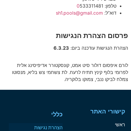
טלפון:
533311481
0
דוא”ל:
sh1.pools@gmail.com
פרסום הצהרת הנגישות
הצהרת הנגישות עודכנה ביום:
6.3.23
לורם איפסום דולור סיט אמט, קונסקטורר אדיפיסינג אלית
לפרומי בלוף קינץ תתיח לרעח. לת צשחמי צש בליא, מנסוטו
צמלח לביקו ננבי, צמוקו בלוקריה.
קישורי האתר
כללי
ראשי
הצהרת נגישות