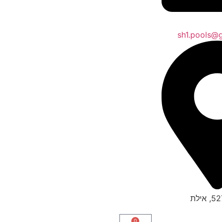
sh1.pools@
0