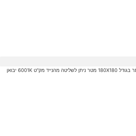
/ ג'קוזי מרובע דגם רומא Rome כולל WIFI לחיבור לנייד עם מנוע נסתר בגודל 180X180 מטר ניתן לשליטה מהנייד מק"ט 6001K יבואן