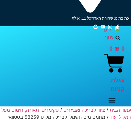
כתובתינו: שחורת האדריכל 11, אילת
0
₪
0
עגלת
קניות
עמוד הבית
/
ציוד לבריכה ואביזרים
/
סקימרים, תאורה, חימום מפל
רמקול ועוד
/ מחמם מים חשמלי לבריכה מק"ט 58259 בסטוואי