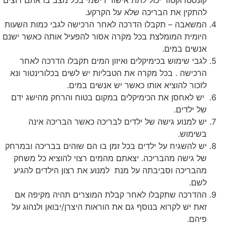
קונסטרוקטור
יכול
לתת
אישור
רישמי
בכל
מצב
בו
אתם
רוצים
להתקין
את
הבריכה
שלא
על
הקרקע
.
המשאבה
–
תקבלו
הדרכה
לאחר
הרכישה
לגבי
כמות
השעות
היומית
המומלצת
בכל
מקרה
אסור
להפעיל
אותה
כאשר
ישנם
אנשים
במים
.
לגבי
שימוש
בכימיקלים
ואיזון
המים
תקבלו
הדרכה
לאחר
הרכישה
.
בכל
מקרה
את
הטבליות
יש
לשים
בכלורינטור
ונא
לזכור
להוציא
אותו
כאשר
יש
אנשים
במים
.
יש
לאחסן
את
הכימיקלים
במקום
בטוח
והרחק
מהישג
ידם
של
ילדים
.
יש
למנוע
גישה
של
ילדים
לבריכה
כאשר
הבריכה
אינה
בשימוש
.
יש
להשגיח
על
ילדים
בכל
זמן
בו
הם
שוהים
בבריכה
ובמרחק
של
גישה
מהבריכה
.
יצאתם
מהמים
רצוי
להוציא
כל
משחק
מהבריכה
וסביבתה
על
מנת
למנוע
את
רצון
הילדים
להגיע
לשם
.
ההדרכה
שתקבלו
לאחר
קבלת
המוצרים
תהיה
מקיפה
אם
זאת
יש
לקרוא
בנוסף
גם
את
הוראות
היצרן
/
יבואן
ולנהוג
על
פיהם
.