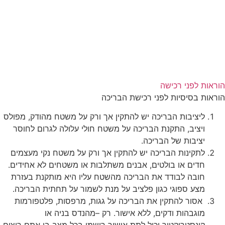
הוראות לפני רכישה
הוראות
בסיסיות
לפני
רכישת
הבריכה
ליציבות
הבריכה
יש
להתקין
אך
ורק
על
משטח
מהודק
,
מפולס
ויציב
,
התקנת
הבריכה
על
משטח
חולי
עלולה
לגרום
לחוסר
יציבות
של
הבריכה
.
לתקינות
הבריכה
יש
להתקין
אך
ורק
על
משטח
נקי
מעצמים
חדים
או
בולטים
,
אבנים
משתלבות
או
משטחים
לא
אחידים
.
חובה
לבודד
את
הבריכה
מהשטח
עליו
היא
מותקנת
בעזרת
מצע
ספוגי
כגון
פלציב
על
מנת
לשמור
על
תחתית
הבריכה
.
אסור
להתקין
את
הבריכה
על
גגות
,
מרפסות
,
פלטפורמות
מוגבהות
ודקים
,
ללא
אישור
.
רק
–
מהנדס
בניה
או