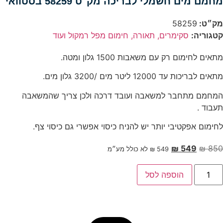
מחמם מים חשמלי לבריכה מק"ט 58259 בסטוואי
מק״ט:
58259
קטגוריה:
סקימרים, תאורה, חימום מפל רמקול ועוד
מתאים לחימום רק עם משאבות 1500 גלון ומטה.
מתאים לבריכות עד 12000 ליטר מים /3200 גלון מים.
המחמם מתחבר למשאבה ועובד דרכה ולכן צריך שהמשאבה
תעבוד .
לחימום אפקטיבי יותר יש להניח כיסוי אפשרי גם כיסוי צף.
המחיר
המחיר
₪
549
₪
850
549
₪
לא כולל מע״מ
המקורי
הנוכחי
מות
היה:
הוא:
הוספה לסל
ל
חמם
₪ 850.
₪ 549.
ים
שמלי
בריכה
ק"ט