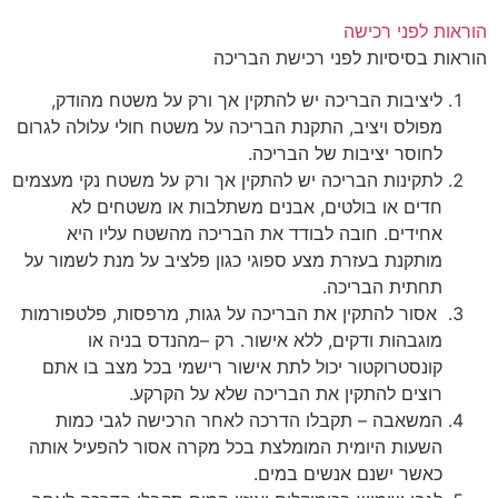
הוראות לפני רכישה
הוראות
בסיסיות
לפני
רכישת
הבריכה
ליציבות
הבריכה
יש
להתקין
אך
ורק
על
משטח
מהודק
,
מפולס
ויציב
,
התקנת
הבריכה
על
משטח
חולי
עלולה
לגרום
לחוסר
יציבות
של
הבריכה
.
לתקינות
הבריכה
יש
להתקין
אך
ורק
על
משטח
נקי
מעצמים
חדים
או
בולטים
,
אבנים
משתלבות
או
משטחים
לא
אחידים
.
חובה
לבודד
את
הבריכה
מהשטח
עליו
היא
מותקנת
בעזרת
מצע
ספוגי
כגון
פלציב
על
מנת
לשמור
על
תחתית
הבריכה
.
אסור
להתקין
את
הבריכה
על
גגות
,
מרפסות
,
פלטפורמות
מוגבהות
ודקים
,
ללא
אישור
.
רק
–
מהנדס
בניה
או
קונסטרוקטור
יכול
לתת
אישור
רישמי
בכל
מצב
בו
אתם
רוצים
להתקין
את
הבריכה
שלא
על
הקרקע
.
המשאבה
–
תקבלו
הדרכה
לאחר
הרכישה
לגבי
כמות
השעות
היומית
המומלצת
בכל
מקרה
אסור
להפעיל
אותה
כאשר
ישנם
אנשים
במים
.