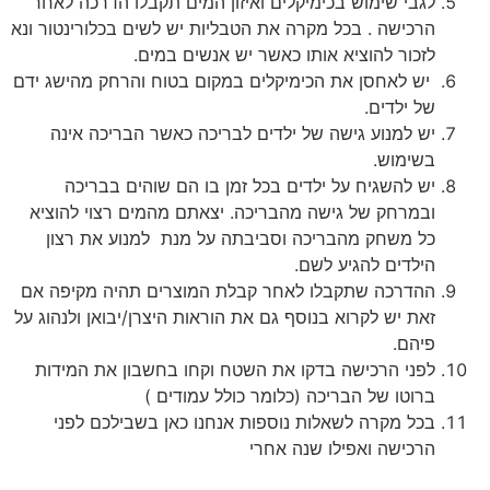
לגבי
שימוש
בכימיקלים
ואיזון
המים
תקבלו
הדרכה
לאחר
הרכישה
.
בכל
מקרה
את
הטבליות
יש
לשים
בכלורינטור
ונא
לזכור
להוציא
אותו
כאשר
יש
אנשים
במים
.
יש
לאחסן
את
הכימיקלים
במקום
בטוח
והרחק
מהישג
ידם
של
ילדים
.
יש
למנוע
גישה
של
ילדים
לבריכה
כאשר
הבריכה
אינה
בשימוש
.
יש
להשגיח
על
ילדים
בכל
זמן
בו
הם
שוהים
בבריכה
ובמרחק
של
גישה
מהבריכה
.
יצאתם
מהמים
רצוי
להוציא
כל
משחק
מהבריכה
וסביבתה
על
מנת
למנוע
את
רצון
הילדים
להגיע
לשם
.
ההדרכה
שתקבלו
לאחר
קבלת
המוצרים
תהיה
מקיפה
אם
זאת
יש
לקרוא
בנוסף
גם
את
הוראות
היצרן
/
יבואן
ולנהוג
על
פיהם
.
לפני הרכישה בדקו את השטח וקחו בחשבון את המידות
ברוטו של הבריכה (כלומר כולל עמודים )
בכל מקרה לשאלות נוספות אנחנו כאן בשבילכם לפני
הרכישה ואפילו שנה אחרי