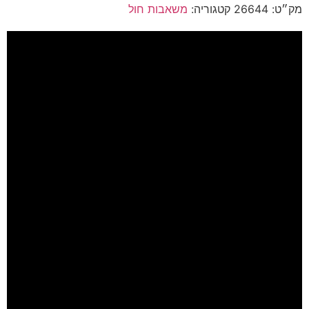
מק״ט:
26644
קטגוריה:
משאבות חול