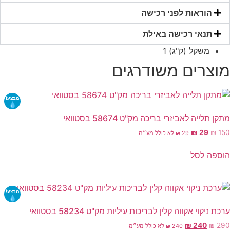
0.35*3
אורך
הוראות לפני רכישה
1.0
טר
תנאי רכישה באילת
משקל (ק"ג)
1
מוצרים משודרגים
מבצע!
מתקן תלייה לאביזרי בריכה מק"ט 58674 בסטוואי
המחיר
המחיר
₪
29
₪
150
29
₪
לא כולל מע״מ
המקורי
הנוכחי
היה:
הוא:
הוספה לסל
₪ 29.
₪ 150.
מבצע!
ערכת ניקוי אקווה קלין לבריכות עיליות מק"ט 58234 בסטוואי
המחיר
המחיר
₪
240
₪
290
240
₪
לא כולל מע״מ