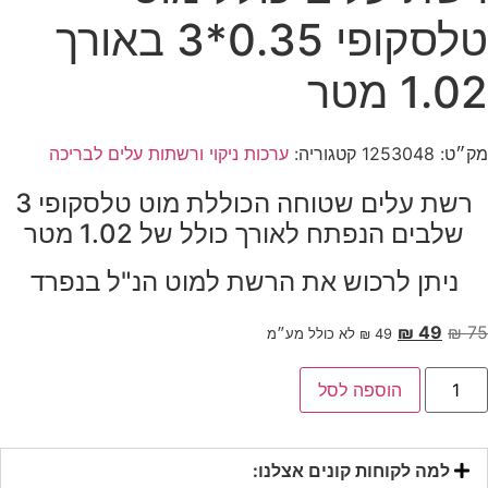
טלסקופי 0.35*3 באורך
1.02 מטר
מק״ט:
1253048
קטגוריה:
ערכות ניקוי ורשתות עלים לבריכה
רשת עלים שטוחה הכוללת מוט טלסקופי 3
שלבים הנפתח לאורך כולל של 1.02 מטר
ניתן לרכוש את הרשת למוט הנ"ל בנפרד
המחיר
המחיר
₪
49
₪
75
49
₪
לא כולל מע״מ
המקורי
הנוכחי
מות
היה:
הוא:
הוספה לסל
ל
שת
₪ 75.
₪ 49.
לים
ולל
וט
למה לקוחות קונים אצלנו:
לסקופי