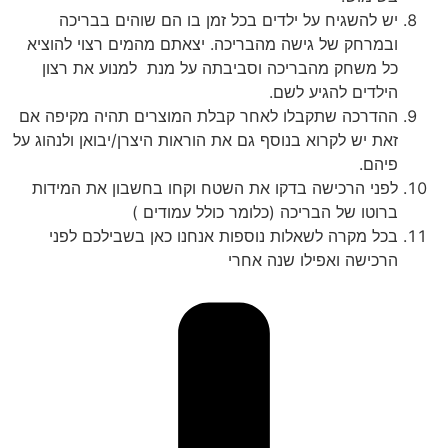
יש
להשגיח
על
ילדים
בכל
זמן
בו
הם
שוהים
בבריכה
ובמרחק
של
גישה
מהבריכה
.
יצאתם
מהמים
רצוי
להוציא
כל
משחק
מהבריכה
וסביבתה
על
מנת
למנוע
את
רצון
הילדים
להגיע
לשם
.
ההדרכה
שתקבלו
לאחר
קבלת
המוצרים
תהיה
מקיפה
אם
זאת
יש
לקרוא
בנוסף
גם
את
הוראות
היצרן
/
יבואן
ולנהוג
על
פיהם
.
לפני הרכישה בדקו את השטח וקחו בחשבון את המידות
ברוטו של הבריכה (כלומר כולל עמודים )
בכל מקרה לשאלות נוספות אנחנו כאן בשבילכם לפני
הרכישה ואפילו שנה אחרי