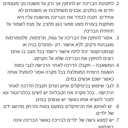
לתקינות
הבריכה
יש
להתקין
אך
ורק
על
משטח
נקי
מעצמים
חדים
או
בולטים
,
אבנים
משתלבות
או
משטחים
לא
אחידים
.
חובה
לבודד
את
הבריכה
מהשטח
עליו
היא
מותקנת
בעזרת
מצע
ספוגי
כגון
פלציב
על
מנת
לשמור
על
תחתית
הבריכה
.
אסור
להתקין
את
הבריכה
על
גגות
,
מרפסות
,
פלטפורמות
מוגבהות
ודקים
,
ללא
אישור
.
רק
–
מהנדס
בניה
או
קונסטרוקטור
יכול
לתת
אישור
רישמי
בכל
מצב
בו
אתם
רוצים
להתקין
את
הבריכה
שלא
על
הקרקע
.
המשאבה
–
תקבלו
הדרכה
לאחר
הרכישה
לגבי
כמות
השעות
היומית
המומלצת
בכל
מקרה
אסור
להפעיל
אותה
כאשר
ישנם
אנשים
במים
.
לגבי
שימוש
בכימיקלים
ואיזון
המים
תקבלו
הדרכה
לאחר
הרכישה
.
בכל
מקרה
את
הטבליות
יש
לשים
בכלורינטור
ונא
לזכור
להוציא
אותו
כאשר
יש
אנשים
במים
.
יש
לאחסן
את
הכימיקלים
במקום
בטוח
והרחק
מהישג
ידם
של
ילדים
.
יש
למנוע
גישה
של
ילדים
לבריכה
כאשר
הבריכה
אינה
בשימוש
.