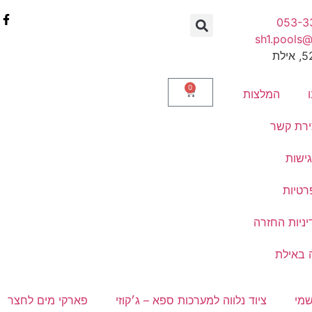
053-3
sh1.pools
0
ו
המלצות
ירת קשר
ישות
פרטיות
יניות החזרה
 באילת
שמי
ציוד נלווה למערכות ספא – ג׳קוזי
פארקי מים לחצר