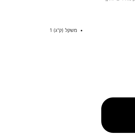
משקל (ק"ג)
1