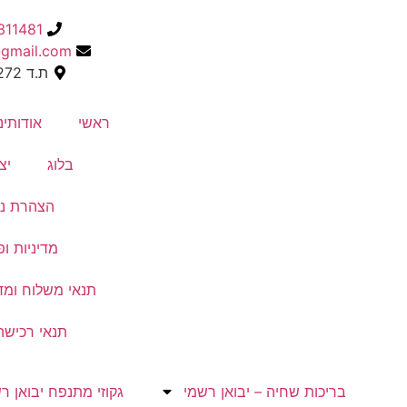
311481
@gmail.com
ת.ד 5272, אילת
ראשי
אודותינ
בלוג
יצ
הצהרת נג
מדיניות ו
תנאי משלוח ומד
תנאי רכישה
בריכות שחיה – יבואן רשמי
גקוזי מתנפח יבואן ר